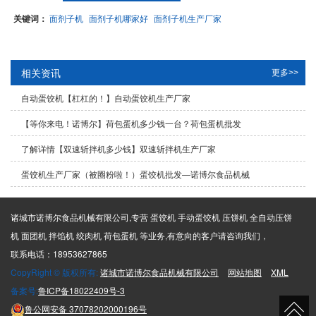
关键词：
面剂子机
面剂子机哪家好
面剂子机生产厂家
相关资讯
更多>>
自动蛋饺机【杠杠的！】自动蛋饺机生产厂家
【等你来电！诺博尔】荷包蛋机多少钱一台？荷包蛋机批发
了解详情【双速斩拌机多少钱】双速斩拌机生产厂家
蛋饺机生产厂家（被圈粉啦！）蛋饺机批发—诺博尔食品机械
诸城市诺博尔食品机械有限公司,专营 蛋饺机 手动蛋饺机 压饼机 全自动压饼
机 面团机 拌馅机 绞肉机 荷包蛋机 等业务,有意向的客户请咨询我们，
联系电话：18953627865
CopyRight © 版权所有:
诸城市诺博尔食品机械有限公司
网站地图
XML
备案号:
鲁ICP备18022409号-3
鲁公网安备
37078202000196号