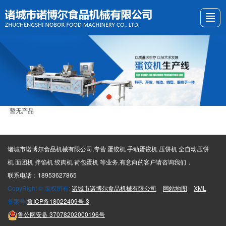
首页
关于我们
产品展示
新闻资讯
视频展示
产品图册
留言反馈
联系我们
暂无产品
诸城市诺博尔食品机械有限公司,专营 蛋饺机 手动蛋饺机 压饼机 全自动压饼
机 面团机 拌馅机 绞肉机 荷包蛋机 等业务,有意向的客户请咨询我们，
联系电话：18953627865
CopyRight © 版权所有:
诸城市诺博尔食品机械有限公司
网站地图
XML
备案号:
鲁ICP备18022409号-3
鲁公网安备
37078202000196号