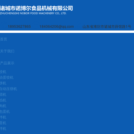
18953627865
184064206@qq.com
山东省潍坊市诸城市薛馆路1号
首页
关于我们
产品展示
饺机
动蛋饺机
饼机
自动压饼机
团机
馅机
肉机
包蛋机
拌机
蛋机
拌机