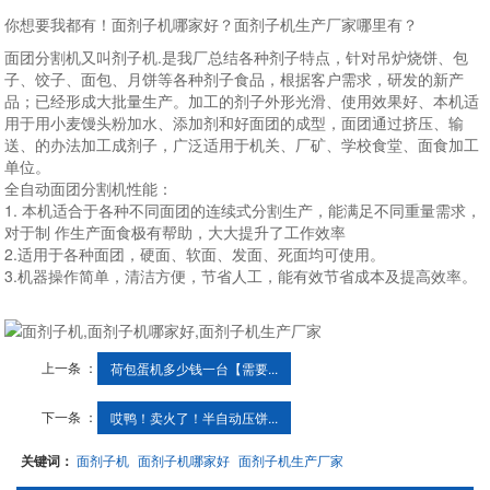
你想要我都有！面剂子机哪家好？面剂子机生产厂家哪里有？
面团分割机又叫剂子机.是我厂总结各种剂子特点，针对吊炉烧饼、包
子、饺子、面包、月饼等各种剂子食品，根据客户需求，研发的新产
品；已经形成大批量生产。加工的剂子外形光滑、使用效果好、本机适
用于用小麦馒头粉加水、添加剂和好面团的成型，面团通过挤压、输
送、的办法加工成剂子，广泛适用于机关、厂矿、学校食堂、面食加工
单位。
全自动面团分割机性能：
1. 本机适合于各种不同面团的连续式分割生产，能满足不同重量需求，
对于制 作生产面食极有帮助，大大提升了工作效率
2.适用于各种面团，硬面、软面、发面、死面均可使用。
3.机器操作简单，清洁方便，节省人工，能有效节省成本及提高效率。
上一条 ：
荷包蛋机多少钱一台【需要...
下一条 ：
哎鸭！卖火了！半自动压饼...
关键词：
面剂子机
面剂子机哪家好
面剂子机生产厂家