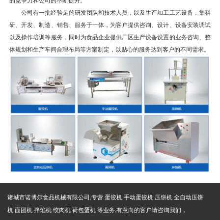
公司有一批经验足的研发团队和技术人员，以及生产加工工艺设备，集科
研、开发、制造、销售、服务于一体，为客户提供咨询、设计、设备安装调试
以及操作培训等服务，同时为食品企业提供厂区生产设备设置的业务咨询、整
体规划和生产车间合理布局等方案制定，以贴心的服务达到客户的不同需求。
诸城市诺博尔食品机械有限公司,专营 蛋饺机 手动蛋饺机 压饼机 全自动压饼
机 面团机 拌馅机 绞肉机 荷包蛋机 等业务,有意向的客户请咨询我们，