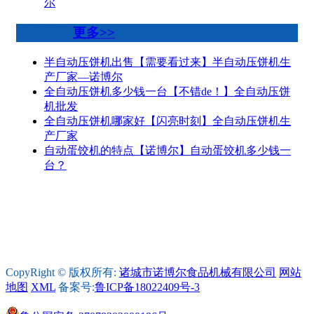
尔
相关资讯
更多>>
半自动压饼机出售【需要看过来】半自动压饼机生
产厂家—诺博尔
全自动压饼机多少钱一台【不错de！】全自动压饼
机批发
全自动压饼机哪家好【闪亮时刻】全自动压饼机生
产厂家
自动蛋饺机的特点【诺博尔】自动蛋饺机多少钱一
台？
诸城市诺博尔食品机械有限公司,专营 蛋饺机 手动蛋饺机 压饼
机 全自动压饼机 面团机 拌馅机 绞肉机 荷包蛋机 等业务,有意
向的客户请咨询我们，
联系电话：18953627865
CopyRight © 版权所有:
诸城市诺博尔食品机械有限公司
网站
地图
XML
备案号:
鲁ICP备18022409号-3