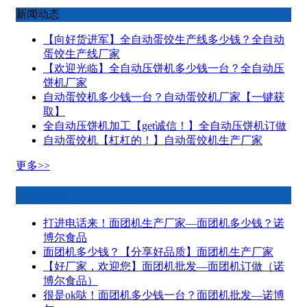
新闻动态
【向好货进军】全自动蛋饺生产线多少钱？全自动
蛋饺生产线厂家
【欢迎光临】全自动压饼机多少钱一台？全自动压
饼机厂家
自动蛋饺机多少钱一台？自动蛋饺机厂家【一键获
取】
全自动压饼机加工【get诚信！】全自动压饼机订做
自动蛋饺机【杠杠的！】自动蛋饺机生产厂家
更多>>
猜你喜欢
打进电话来！面团机生产厂家—面团机多少钱？诺
博尔食品
面团机多少钱？【分享好品质】面团机生产厂家
【好厂家，欢迎您】面团机批发—面团机订做（诺
博尔食品）
很是ok哒！面团机多少钱一台？面团机批发—诺博